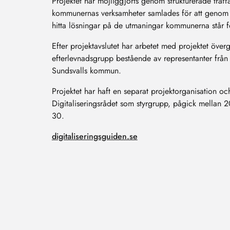
Projektet har möjliggjorts genom strukturerade träff
kommunernas verksamheter samlades för att genom
hitta lösningar på de utmaningar kommunerna står för
Efter projektavslutet har arbetet med projektet övergå
efterlevnadsgrupp bestående av representanter frå
Sundsvalls kommun.
Projektet har haft en separat projektorganisation 
Digitaliseringsrådet som styrgrupp, pågick mellan
30.
digitaliseringsguiden.se