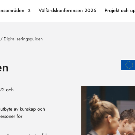
ansområden
Välfärdskonferensen 2026
Projekt och u
/
Digitaliseringsguiden
en
022 och
 utbyte av kunskap och
personer för