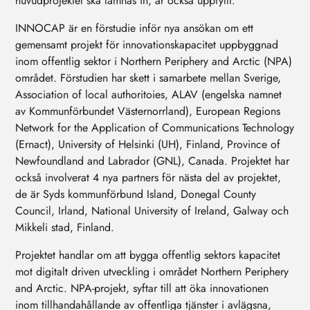
huvudprojektet ska lämnas in, är också uppfyllt.
INNOCAP är en förstudie inför nya ansökan om ett
gemensamt projekt för innovationskapacitet uppbyggnad
inom offentlig sektor i Northern Periphery and Arctic (NPA)
området. Förstudien har skett i samarbete mellan Sverige,
Association of local authoritoies, ALAV (engelska namnet
av Kommunförbundet Västernorrland), European Regions
Network for the Application of Communications Technology
(Ernact), University of Helsinki (UH), Finland, Province of
Newfoundland and Labrador (GNL), Canada. Projektet har
också involverat 4 nya partners för nästa del av projektet,
de är Syds kommunförbund Island, Donegal County
Council, Irland, National University of Ireland, Galway och
Mikkeli stad, Finland.
Projektet handlar om att bygga offentlig sektors kapacitet
mot digitalt driven utveckling i området Northern Periphery
and Arctic. NPA-projekt, syftar till att öka innovationen
inom tillhandahållande av offentliga tjänster i avlägsna,