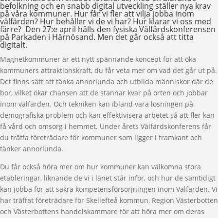
befolkning och en snabb digital utveckling ställer nya krav
på våra kommuner. Hur får vi fler att vilja jobba inom
välfärden? Hur behåller vi de vi har? Hur klarar vi oss med
färre? Den 27:e april hålls den fysiska Välfärdskonferensen
på Parkaden i Härnösand. Men det går också att titta
digitalt.
Magnetkommuner är ett nytt spännande koncept för att öka
kommuners attraktionskraft, du får veta mer om vad det går ut på.
Det finns sätt att tänka annorlunda och utbilda människor där de
bor, vilket ökar chansen att de stannar kvar på orten och jobbar
inom välfärden. Och tekniken kan ibland vara lösningen på
demografiska problem och kan effektivisera arbetet så att fler kan
få vård och omsorg i hemmet. Under årets Välfärdskonferens får
du träffa företrädare för kommuner som ligger i framkant och
tänker annorlunda.
Du får också höra mer om hur kommuner kan välkomna stora
etableringar, liknande de vi i länet står inför, och hur de samtidigt
kan jobba för att säkra kompetensförsörjningen inom Välfärden. Vi
har träffat företrädare för Skellefteå kommun, Region Västerbotten
och Västerbottens handelskammare för att höra mer om deras