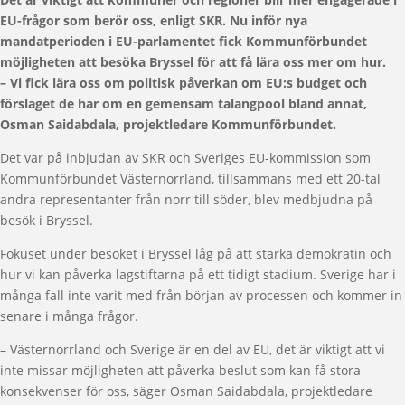
EU-frågor som berör oss, enligt SKR. Nu inför nya
mandatperioden i EU-parlamentet fick Kommunförbundet
möjligheten att besöka Bryssel för att få lära oss mer om hur.
– Vi fick lära oss om politisk påverkan om EU:s budget och
förslaget de har om en gemensam talangpool bland annat,
Osman Saidabdala, projektledare Kommunförbundet.
Det var på inbjudan av SKR och Sveriges EU-kommission som
Kommunförbundet Västernorrland, tillsammans med ett 20-tal
andra representanter från norr till söder, blev medbjudna på
besök i Bryssel.
Fokuset under besöket i Bryssel låg på att stärka demokratin och
hur vi kan påverka lagstiftarna på ett tidigt stadium. Sverige har i
många fall inte varit med från början av processen och kommer in
senare i många frågor.
– Västernorrland och Sverige är en del av EU, det är viktigt att vi
inte missar möjligheten att påverka beslut som kan få stora
konsekvenser för oss, säger Osman Saidabdala, projektledare