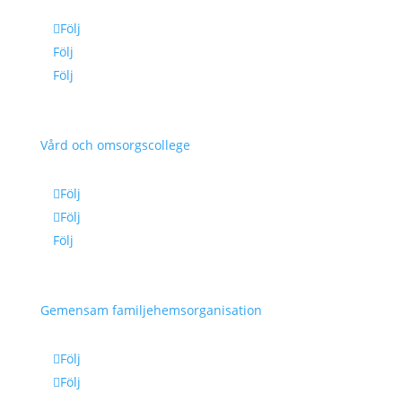
Följ
Följ
Följ
Vård och omsorgscollege
Följ
Följ
Följ
Gemensam familjehemsorganisation
Följ
Följ