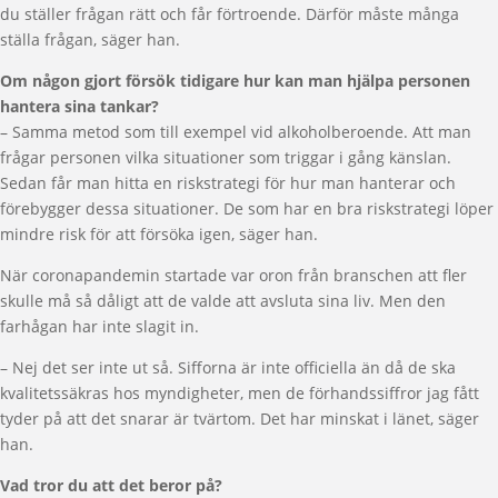
du ställer frågan rätt och får förtroende. Därför måste många
ställa frågan, säger han.
Om någon gjort försök tidigare hur kan man hjälpa personen
hantera sina tankar?
– Samma metod som till exempel vid alkoholberoende. Att man
frågar personen vilka situationer som triggar i gång känslan.
Sedan får man hitta en riskstrategi för hur man hanterar och
förebygger dessa situationer. De som har en bra riskstrategi löper
mindre risk för att försöka igen, säger han.
När coronapandemin startade var oron från branschen att fler
skulle må så dåligt att de valde att avsluta sina liv. Men den
farhågan har inte slagit in.
– Nej det ser inte ut så. Sifforna är inte officiella än då de ska
kvalitetssäkras hos myndigheter, men de förhandssiffror jag fått
tyder på att det snarar är tvärtom. Det har minskat i länet, säger
han.
Vad tror du att det beror på?