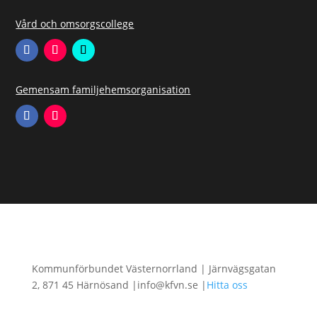
Vård och omsorgscollege
Gemensam familjehemsorganisation
Kommunförbundet Västernorrland | Järnvägsgatan
2, 871 45 Härnösand |info@kfvn.se |
Hitta oss