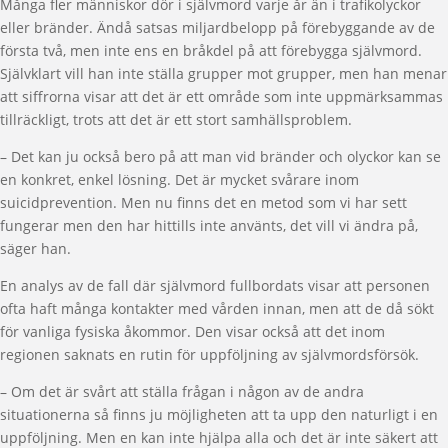
Många fler människor dör i självmord varje år än i trafikolyckor
eller bränder. Ändå satsas miljardbelopp på förebyggande av de
första två, men inte ens en bråkdel på att förebygga självmord.
Självklart vill han inte ställa grupper mot grupper, men han menar
att siffrorna visar att det är ett område som inte uppmärksammas
tillräckligt, trots att det är ett stort samhällsproblem.
– Det kan ju också bero på att man vid bränder och olyckor kan se
en konkret, enkel lösning. Det är mycket svårare inom
suicidprevention. Men nu finns det en metod som vi har sett
fungerar men den har hittills inte använts, det vill vi ändra på,
säger han.
En analys av de fall där självmord fullbordats visar att personen
ofta haft många kontakter med vården innan, men att de då sökt
för vanliga fysiska åkommor. Den visar också att det inom
regionen saknats en rutin för uppföljning av självmordsförsök.
– Om det är svårt att ställa frågan i någon av de andra
situationerna så finns ju möjligheten att ta upp den naturligt i en
uppföljning. Men en kan inte hjälpa alla och det är inte säkert att