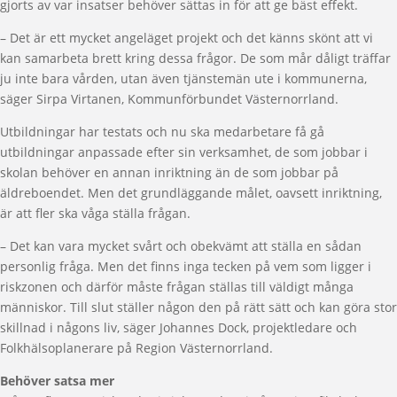
gjorts av var insatser behöver sättas in för att ge bäst effekt.
– Det är ett mycket angeläget projekt och det känns skönt att vi
kan samarbeta brett kring dessa frågor. De som mår dåligt träffar
ju inte bara vården, utan även tjänstemän ute i kommunerna,
säger Sirpa Virtanen, Kommunförbundet Västernorrland.
Utbildningar har testats och nu ska medarbetare få gå
utbildningar anpassade efter sin verksamhet, de som jobbar i
skolan behöver en annan inriktning än de som jobbar på
äldreboendet. Men det grundläggande målet, oavsett inriktning,
är att fler ska våga ställa frågan.
– Det kan vara mycket svårt och obekvämt att ställa en sådan
personlig fråga. Men det finns inga tecken på vem som ligger i
riskzonen och därför måste frågan ställas till väldigt många
människor. Till slut ställer någon den på rätt sätt och kan göra stor
skillnad i någons liv, säger Johannes Dock, projektledare och
Folkhälsoplanerare på Region Västernorrland.
Behöver satsa mer