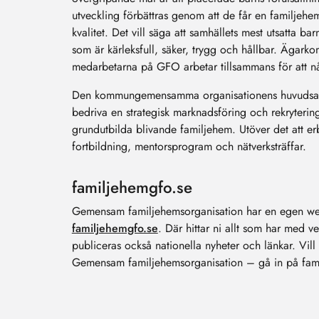
utveckling förbättras genom att de får en familjeh
kvalitet. Det vill säga att samhällets mest utsatta b
som är kärleksfull, säker, trygg och hållbar. Ägar
medarbetarna på GFO arbetar tillsammans för att nå
Den kommungemensamma organisationens huvudsakl
bedriva en strategisk marknadsföring och rekryterin
grundutbilda blivande familjehem. Utöver det att 
fortbildning, mentorsprogram och nätverksträffar.
familjehemgfo.se
Gemensam familjehemsorganisation har en egen w
familjehemgfo.se
. Där hittar ni allt som har med v
publiceras också nationella nyheter och länkar. Vill
Gemensam familjehemsorganisation – gå in på fami