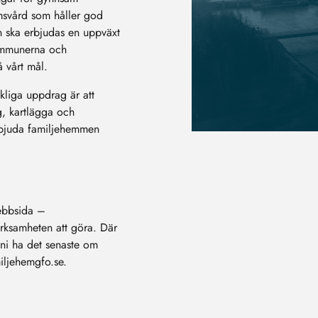
emsvård som håller god
arn ska erbjudas en uppväxt
kommunerna och
 vårt mål.
iga uppdrag är att
g, kartlägga och
erbjuda familjehemmen
ebbsida –
erksamheten att göra. Där
 ni ha det senaste om
ljehemgfo.se.