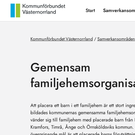
Start
Samverkansom
Kommunförbundet Västernorrland
/
Samverkansområden
Gemensam
familjehemsorganis
Att placera ett barn i ett familjehem är ett stort ingr
bildades kommunernas gemensamma familjehemsor
vänder sig till familjehem med placerade barn från
Kramfors, Timrå, Ånge och Örnsköldsviks kommun.
övergripande mål är att placerade barns förutsättn