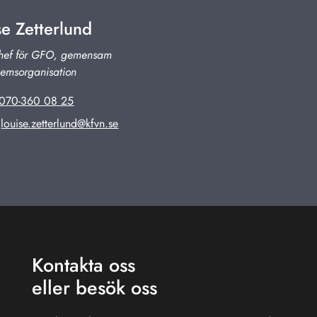
se Zetterlund
chef för GFO, gemensam
hemsorganisation
070-360 08 25
:
louise.zetterlund@kfvn.se
Kontakta oss
eller besök oss