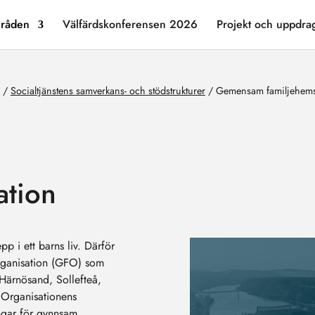
råden
Välfärdskonferensen 2026
Projekt och uppdra
/
Socialtjänstens samverkans- och stödstrukturer
/
Gemensam familjehems
ation
epp i ett barns liv. Därför
ganisation (GFO) som
 Härnösand, Sollefteå,
 Organisationens
ingar för gynnsam