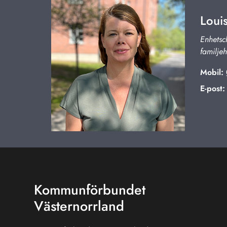
Loui
Enhets
familje
Mobil
:
E-post
Kommunförbundet
Västernorrland