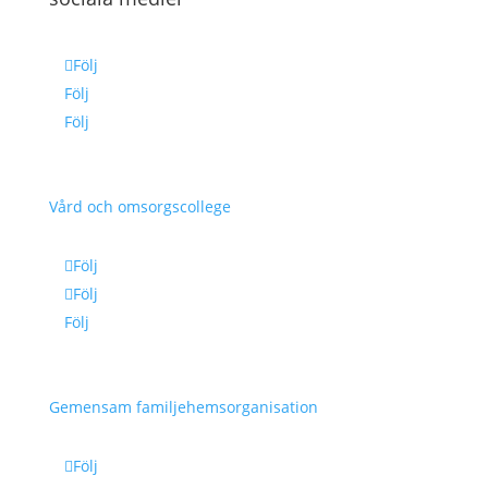
Följ
Följ
Följ
Vård och omsorgscollege
Följ
Följ
Följ
Gemensam familjehemsorganisation
Följ