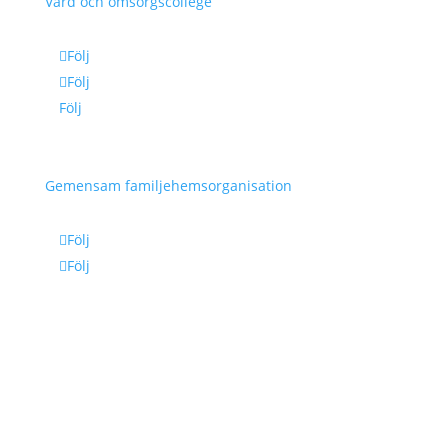
Vård och omsorgscollege
Följ
Följ
Följ
Gemensam familjehemsorganisation
Följ
Följ