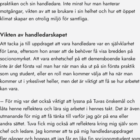
praktiken och sin handledare. Inte minst hur man hanterar
motgångar, vikten av att se brukare i sin helhet och hur ett öppet
klimat skapar en otrolig miljö för samtliga.
Vikten av handledarskapet
Att tacka ja till uppdraget att vara handledare var en självklarhet
för Lena, eftersom hon anser att de behöver få visa bredden på
socionomyrket. Att vara enhetschef på ett demensboende kanske
inte är det första val man har när man ska ut på sin första praktik
som ung student, eller en roll man kommer välja att ha när man
kommer ut i yrkeslivet heller, men det är viktigt att få se hur arbetet
kan vara.
– För mig var det också viktigt att lyssna på Tuvas önskemål och
låta henne reflektera och lära sig arbetet i hennes takt. Det är även
utmanande för mig att få tänka till varför jag gör på ena eller
andra sättet. Tuva fick mig också att reflektera kring mig själv som
chef och ledare. Jag kommer att ta på mig handledaruppdraget
fler gånger och hoppas att jag får en lika fin socionomstudent som