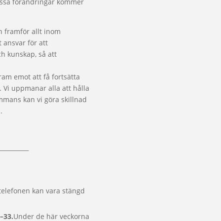
vissa förändringar kommer
n framför allt inom
t ansvar för att
h kunskap, så att
ram emot att få fortsätta
Vi uppmanar alla att hålla
ammans kan vi göra skillnad
.
__________
telefonen kan vara stängd
–33.
Under de här veckorna