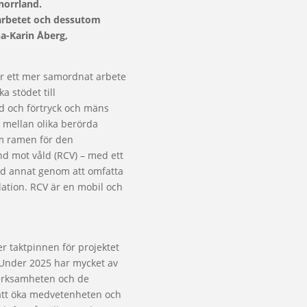
orrland.
a arbetet och dessutom
a-Karin Åberg,
ör ett mer samordnat arbete
a stödet till
d och förtryck och mäns
e mellan olika berörda
om ramen för den
 mot våld (RCV) – med ett
d annat genom att omfatta
lation. RCV är en mobil och
r taktpinnen för projektet
 Under 2025 har mycket av
verksamheten och de
 att öka medvetenheten och