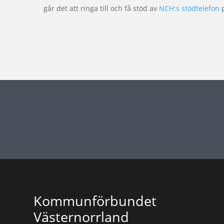
går det att ringa till och få stöd av
NCH:s stödtelefon
Kommunförbundet
Västernorrland