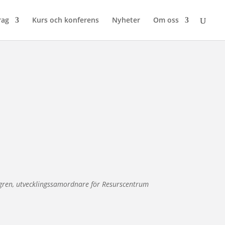
rag
Kurs och konferens
Nyheter
Om oss
ögren, utvecklingssamordnare för Resurscentrum