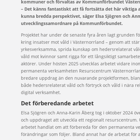
kommuner och förvaltas av Kommunförbundet Västern
– Det känns fantastiskt att få fortsätta det här viktig
kunna bredda perspektivet, säger Elsa Sjögren och Ann
utvecklingssamordnare på Kommunförbundet.
Projektet har under de senaste fyra åren lagt grunden f
kring insatser mot våld i Västernorrland – genom att stärk
yrkesverksamma, sprida kunskap om hedersrelaterat vål
våld mot kvinnor samt rigga för ett långsiktigt samarbet
aktörer. Under hösten 2025 utvecklas arbetet vidare in
permanenta verksamheten Resurscentrum Västernorrland
bredare uppdrag än den nuvarande projektformen, blan
både hedersrelaterat våld och förtryck och våld i nära re
digital verksamhet.
Det förberedande arbetet
Elsa Sjögren och Anna-Karin Åberg tog i oktober 2024 öve
och uppdraget att utveckla ett regionalt resurscentrum.
arbetet handlat om att förbereda för den permanenta 
förändringar som följer. Bland annat har de arbetat för