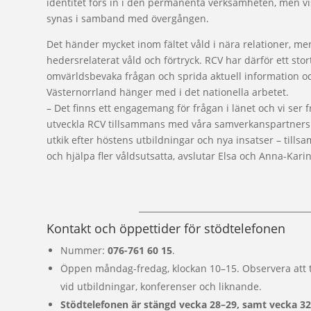
identitet förs in i den permanenta verksamheten, men 
synas i samband med övergången.
Det händer mycket inom fältet våld i nära relationer, me
hedersrelaterat våld och förtryck. RCV har därför ett stor
omvärldsbevaka frågan och sprida aktuell information oc
Västernorrland hänger med i det nationella arbetet.
– Det finns ett engagemang för frågan i länet och vi ser f
utveckla RCV tillsammans med våra samverkanspartners. 
utkik efter höstens utbildningar och nya insatser – tills
och hjälpa fler våldsutsatta, avslutar Elsa och Anna-Karin
_________________________________________
Kontakt och öppettider för stödtelefonen
Nummer:
076-761 60 15
.
Öppen måndag-fredag, klockan 10–15. Observera att 
vid utbildningar, konferenser och liknande.
Stödtelefonen är stängd vecka 28–29, samt vecka 32