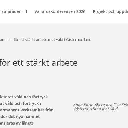
nsområden
Välfärdskonferensen 2026
Projekt och uppd
anent – för ett stärkt arbete mot våld i Västernorrland
för ett stärkt arbete
aterat våld och förtryck
t våld och förtryck i
Anna-Karin Åberg och Elsa Sj
Västernorrland mot våld
n permanent verksamhet från
der det nya namnet
nsieras av länets