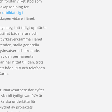
ch förstår vilket stöd som
nskapsdelning för
ch
utbildat sig i
kapen vidare i länet.
gt steg i att tidigt upptäcka
träffat både lärare och
t yrkesverksamma i länet
renden, ställa generella
sinsatser och liknande.
l av den permanenta
har hittat till den, trots
et att både RCV och telefonen
Karin.
arumärkesarbete där syftet
t ska bli tydligt vad RCV är
ke ska underlätta för
Mycket av projektets