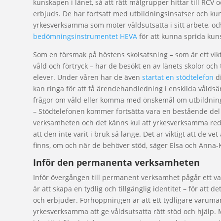
kunskapen i länet, så att rätt målgrupper hittar till RCV o
erbjuds. De har fortsatt med utbildningsinsatser och ku
yrkesverksamma som möter våldsutsatta i sitt arbete, o
bedömningsinstrumentet HEVA
för att kunna sprida kuns
Som en försmak på höstens skolsatsning – som är ett vikti
våld och förtryck – har de besökt en av länets skolor och 
elever. Under våren har de även
startat en stödtelefon
di
kan ringa för att få ärendehandledning i enskilda våldsä
frågor om våld eller komma med önskemål om utbildning
– Stödtelefonen kommer fortsätta vara en bestående de
verksamheten och det känns kul att yrkesverksamma redan 
att den inte varit i bruk så länge. Det är viktigt att de v
finns, om och när de behöver stöd, säger Elsa och Anna-
Inför den permanenta verksamheten
Inför övergången till permanent verksamhet pågår ett v
är att skapa en tydlig och tillgänglig identitet – för att de
och erbjuder. Förhoppningen är att ett tydligare varumär
yrkesverksamma att ge våldsutsatta rätt stöd och hjälp. 