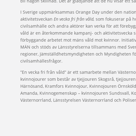
bli någon skillnad. Det är glädjande att de nu visar ett s
I Sverige uppmärksammas Orange Day under den nation
aktivitetsveckan
En vecka fri från våld,
som fokuserar på h
civilsamhälle och andra aktörer kan verka för att förebygg
våld är en återkommande kampanj- och aktivitetsvecka so
förbyggande arbetet mot mäns våld mot kvinnor. Initiati
MÄN och stöds av Länsstyrelserna tillsammans med Sv
regioner, Jämställdhetsmyndigheten och Myndigheten f
civilsamhällesfrågor.
”En vecka fri från våld” är ett samarbete mellan Västerno
kvinnojourer som består av tjejjouren Skogsrå, tjejjour
Härnösand, Kramfors Kvinnojour, Kvinnojouren Örnskölds
Amanda, Kvinnogemenskap – kvinnojouren Sundsvall, 
Västernorrland, Länsstyrelsen Västernorrland och Polise