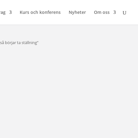
rag
Kurs och konferens
Nyheter
Om oss
å börjar ta ställning”