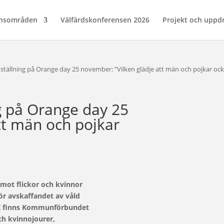
nsområden
Välfärdskonferensen 2026
Projekt och uppd
 ställning på Orange day 25 november: ”Vilken glädje att män och pojkar ocks
ng på Orange day 25
tt män och pojkar
mot flickor och kvinnor
för avskaffandet av våld
BK finns Kommunförbundet
ch kvinnojourer,