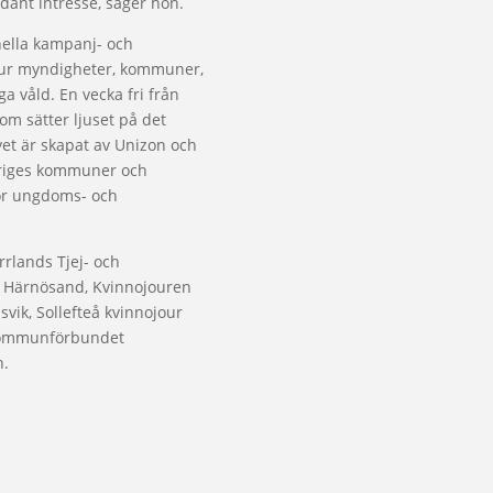
ådant intresse, säger hon.
ella kampanj- och
ur myndigheter, kommuner,
a våld. En vecka fri från
m sätter ljuset på det
vet är skapat av Unizon och
eriges kommuner och
ör ungdoms- och
rrlands Tjej- och
en Härnösand, Kvinnojouren
vik, Sollefteå kvinnojour
Kommunförbundet
n.