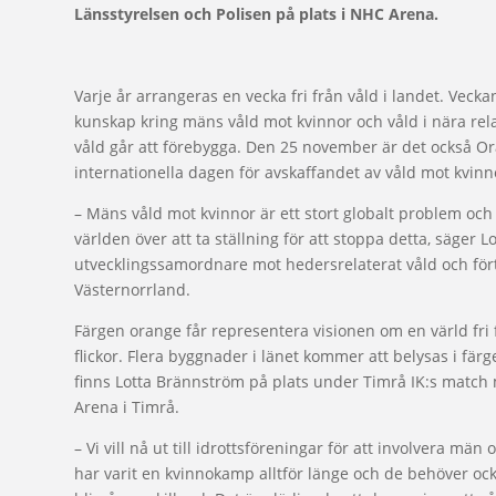
Länsstyrelsen och Polisen på plats i NHC Arena.
Varje år arrangeras en vecka fri från våld i landet. Veckan 
kunskap kring mäns våld mot kvinnor och våld i nära rela
våld går att förebygga. Den 25 november är det också O
internationella dagen för avskaffandet av våld mot kvinn
– Mäns våld mot kvinnor är ett stort globalt problem och
världen över att ta ställning för att stoppa detta, säger 
utvecklingssamordnare mot hedersrelaterat våld och f
Västernorrland.
Färgen orange får representera visionen om en värld fri
flickor. Flera byggnader i länet kommer att belysas i fä
finns Lotta Brännström på plats under Timrå IK:s match
Arena i Timrå.
– Vi vill nå ut till idrottsföreningar för att involvera mä
har varit en kvinnokamp alltför länge och de behöver ock