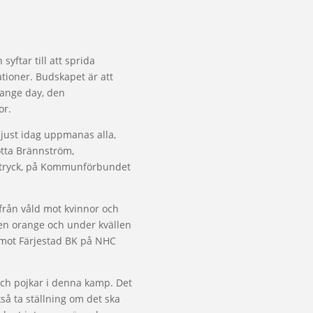
syftar till att sprida
tioner. Budskapet är att
range day, den
or.
 just idag uppmanas alla,
Lotta Brännström,
örtryck, på Kommunförbundet
 från våld mot kvinnor och
rgen orange och under kvällen
 mot Färjestad BK på NHC
n och pojkar i denna kamp. Det
så ta ställning om det ska