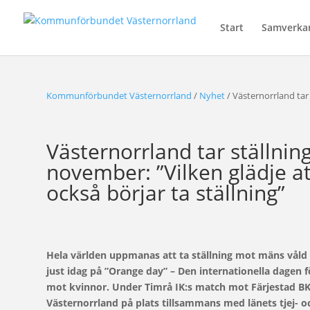
Start
Samverka
Kommunförbundet Västernorrland
/
Nyhet
/
Västernorrland tar
Västernorrland tar ställni
november: ”Vilken glädje a
också börjar ta ställning”
Hela världen uppmanas att ta ställning mot mäns våld 
just idag på ”Orange day” – Den internationella dagen 
mot kvinnor. Under Timrå IK:s match mot Färjestad 
Västernorrland på plats tillsammans med länets tjej- o