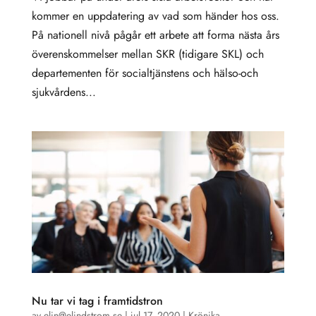
kommer en uppdatering av vad som händer hos oss.
På nationell nivå pågår ett arbete att forma nästa års
överenskommelser mellan SKR (tidigare SKL) och
departementen för socialtjänstens och hälso-och
sjukvårdens...
Nu tar vi tag i framtidstron
av
elin@elindstrom.se
|
jul 17, 2020
|
Krönika