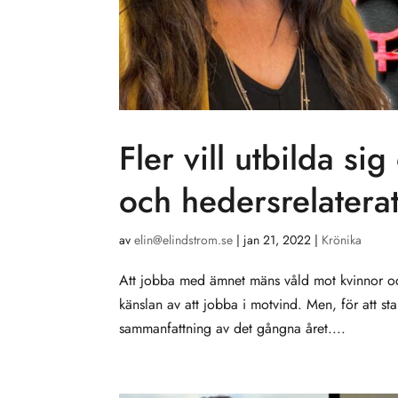
Fler vill utbilda s
och hedersrelaterat
av
elin@elindstrom.se
|
jan 21, 2022
|
Krönika
Att jobba med ämnet mäns våld mot kvinnor och
känslan av att jobba i motvind. Men, för att st
sammanfattning av det gångna året....