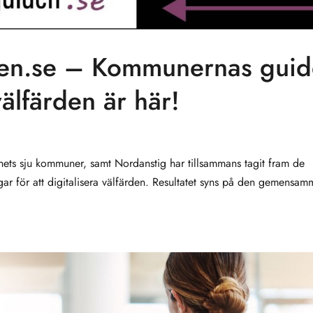
iden.se – Kommunernas gui
 välfärden är här!
änets sju kommuner, samt Nordanstig har tillsammans tagit fram de
ngar för att digitalisera välfärden. Resultatet syns på den gemensa