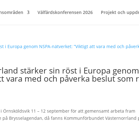
nsområden
Välfärdskonferensen 2026
Projekt och uppd
and stärker sin röst i Europa geno
att vara med och påverka beslut som 
 i Örnsköldsvik 11 – 12 september för att gemensamt arbeta fram
resse på Brysselagendan, då fanns Kommunförbundet Västernorrland 