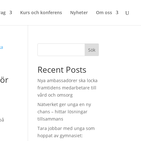
rag
Kurs och konferens
Nyheter
Om oss
Sök
Recent Posts
m
rör
Nya ambassadörer ska locka
framtidens medarbetare till
vård och omsorg
Nätverket ger unga en ny
chans – hittar lösningar
tillsammans
på
Tara jobbar med unga som
hoppat av gymnasiet: