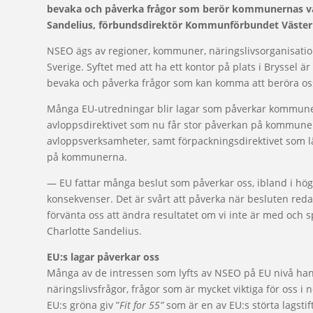
bevaka och påverka frågor som berör kommunernas väl
Sandelius, förbundsdirektör Kommunförbundet Väster
NSEO ägs av regioner, kommuner, näringslivsorganisation
Sverige. Syftet med att ha ett kontor på plats i Bryssel är
bevaka och påverka frågor som kan komma att beröra oss
Många EU-utredningar blir lagar som påverkar kommuner
avloppsdirektivet som nu får stor påverkan på kommune
avloppsverksamheter, samt förpackningsdirektivet som 
på kommunerna.
— EU fattar många beslut som påverkar oss, ibland i hö
konsekvenser. Det är svårt att påverka när besluten redan
förvänta oss att ändra resultatet om vi inte är med och 
Charlotte Sandelius.
EU:s lagar påverkar oss
Många av de intressen som lyfts av NSEO på EU nivå ha
näringslivsfrågor, frågor som är mycket viktiga för oss i 
EU:s gröna giv ”
Fit for 55”
som är en av EU:s störta lagsti