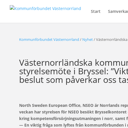
Start
Samverka
Kommunförbundet Västernorrland
/
Nyhet
/
Västernorrländska 
Västernorrländska kommune
styrelsemöte i Bryssel: ”Vi
beslut som påverkar oss ta
North Sweden European Office, NSEO är Norrlands repre
veckan har styrelsen för NSEO besökt Brysselkontoret
kring kompetensförsörjningsutmaningen i norr, samt fö
— En viktig fråga som lyftes från kommunförbunden i 