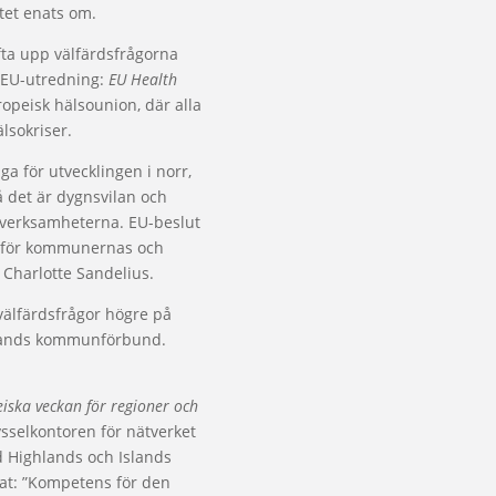
tet enats om.
ta upp välfärdsfrågorna
a EU-utredning:
EU Health
ropeisk hälsounion, där alla
lsokriser.
iga för utvecklingen i norr,
å det är dygnsvilan och
 verksamheterna. EU-beslut
r för kommunernas och
 Charlotte Sandelius.
älfärdsfrågor högre på
tlands kommunförbund.
iska veckan för regioner och
selkontoren för nätverket
d Highlands och Islands
mat: ”Kompetens för den