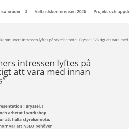
nsområden
Välfärdskonferensen 2026
Projekt och uppd
kommuners intressen lyftes på styrelsemöte i Bryssel: ”Viktigt att vara med
rs intressen lyftes på
ktigt att vara med innan
s”
sentation i Bryssel. I
 och arbetat i workshop
r att hålla styrelsemöte.
norr var att NSEO behöver