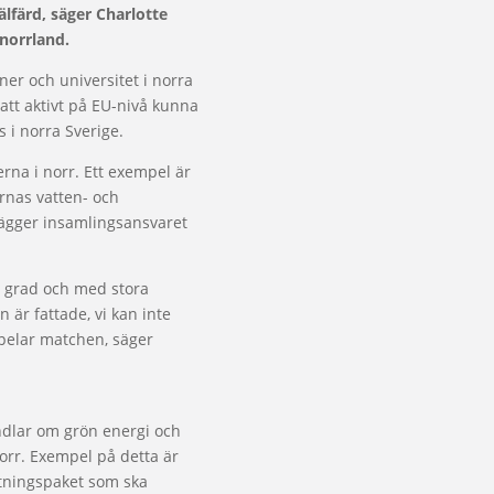
färd, säger Charlotte
norrland.
er och universitet i norra
 att aktivt på EU-nivå kunna
 i norra Sverige.
na i norr. Ett exempel är
rnas vatten- och
lägger insamlingsansvaret
g grad och med stora
 är fattade, vi kan inte
spelar matchen, säger
ndlar om grön energi och
norr. Exempel på detta är
ftningspaket som ska