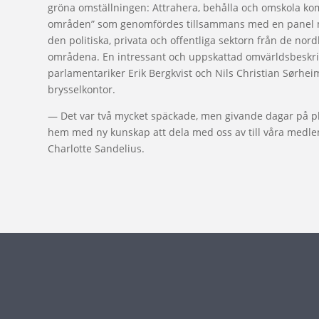
gröna omställningen: Attrahera, behålla och omskola ko
områden” som genomfördes tillsammans med en panel 
den politiska, privata och offentliga sektorn från de nor
områdena. En intressant och uppskattad omvärldsbeskri
parlamentariker Erik Bergkvist och Nils Christian Sørhe
brysselkontor.
— Det var två mycket späckade, men givande dagar på pl
hem med ny kunskap att dela med oss av till våra med
Charlotte Sandelius.