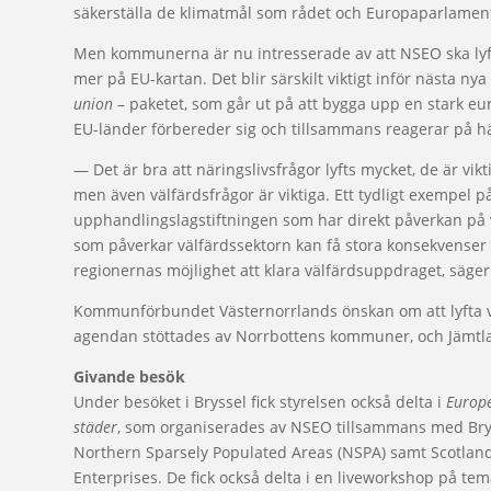
säkerställa de klimatmål som rådet och Europaparlamen
Men kommunerna är nu intresserade av att NSEO ska lyf
mer på EU-kartan. Det blir särskilt viktigt inför nästa ny
union
– paketet, som går ut på att bygga upp en stark eu
EU-länder förbereder sig och tillsammans reagerar på hä
— Det är bra att näringslivsfrågor lyfts mycket, de är vikt
men även välfärdsfrågor är viktiga. Ett tydligt exempel p
upphandlingslagstiftningen som har direkt påverkan på
som påverkar välfärdssektorn kan få stora konsekvense
regionernas möjlighet att klara välfärdsuppdraget, säger
Kommunförbundet Västernorrlands önskan om att lyfta v
agendan stöttades av Norrbottens kommuner, och Jäm
Givande besök
Under besöket i Bryssel fick styrelsen också delta i
Europe
städer
, som organiserades av NSEO tillsammans med Brys
Northern Sparsely Populated Areas (NSPA) samt Scotlan
Enterprises. De fick också delta i en liveworkshop på te